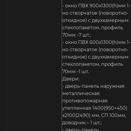
- окно ПВХ 900х1300(h)мм 1-
но створчатое (поворотно-
откидное) с двухкамерным
стеклопакетом, профиль
70мм -7 шт.;
- окно ПВХ 600х1300(h)мм 1-
но створчатое (поворотно-
откидное) с двухкамерным
стеклопакетом, профиль
70мм -1 шт.
Двери:
- дверь-панель наружная
металлическая
противопожарная
утепленная 1400(950+450)
х2100(2490) мм, СП 100мм,
доводчик – 1 шт.;
- дверь-панель