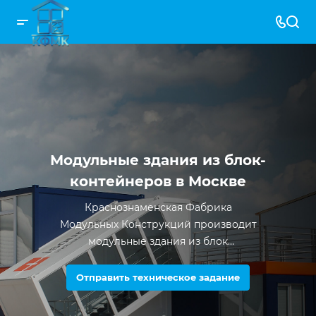
Модульные здания из блок-
контейнеров в Москве
Краснознаменская Фабрика
Модульных Конструкций производит
модульные здания из блок
контейнеров с 2012 года. За все время
существования компании было
Отправить техническое задание
произведено более 5000 единиц
продукции.