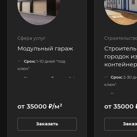
Сфера услуг
Строительств
Модульный гараж
Строител
городок из
Срок:
1-10 дней "под
контейне
ключ"
Срок:
2-30 д
Количество блоков:
2-4
ключ"
шт.
Количество
Этажность:
1 этажные
120 шт.
от 35000 ₽/м²
от 35000 
Этажность:
Заказать
Заказ