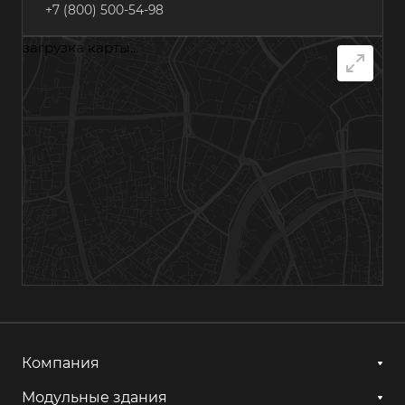
+7 (800) 500-54-98
загрузка карты...
г. Самара, Грозненский переулок, 7А
+7 (800) 500-54-98
г. Хабаровск, ул. Суворова, 84А
+7 (800) 500-54-98
г. Казань, ул. Гагарина, 14с1
+7 (800) 500-54-98
г. Астрахань, ул. Мосина, 1А, лит. 11
+7 (800) 500-54-98
Компания
г. Ижевск, ул. Аграрная, 13
+7 (800) 500-54-98
Модульные здания