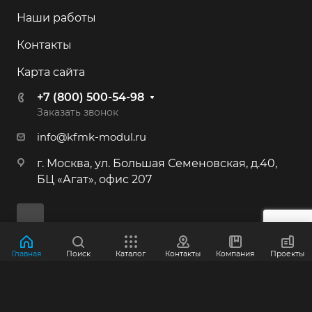
Наши работы
г. Калининград, ул. Камская, 82
Контакты
+7 (800) 500-54-98
Карта сайта
г. Иркутск, ул. 2-я Батарейная, 53
+7 (800) 500-54-98
+7 (800) 500-54-98
Заказать звонок
info@kfmk-modul.ru
г. Москва, Большая Семёновская ул.,
г. Москва, ул. Большая Семеновская, д.40,
40
БЦ «Агат», офис 207
+7 (495) 646-87-53
+7 (800) 500-54-98
г. Краснознаменск, Индустриальная,
Главная
Поиск
Каталог
Контакты
Компания
Проекты
д.3
© 2012-2026 ООО "КФМК"
+7 (800) 500-54-98
Политика конфиденциальности